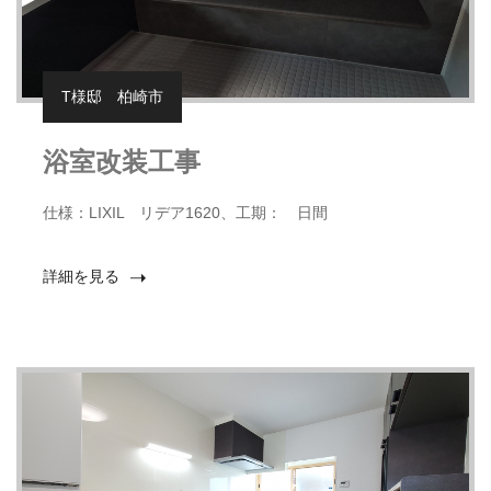
T様邸 柏崎市
浴室改装工事
仕様：LIXIL リデア1620、工期： 日間
詳細を見る