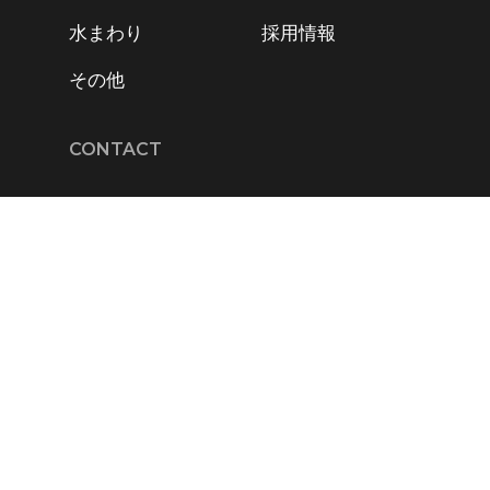
水まわり
採用情報
その他
CONTACT
フリーダイヤル :
0258-31-1817
FAX :
0258-31-1816
Email :
info@sjs21.com